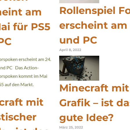
Rollenspiel F
heint am
erscheint am 
ai für PS5
und PC
PC
April 8, 2022
Forspoken erscheint am 24.
und PC Das Action-
Forspoken kommt im Mai
S5 auf den Markt.
Minecraft mit 
craft mit
Grafik – ist d
stischer
gute Idee?
März 25, 2022