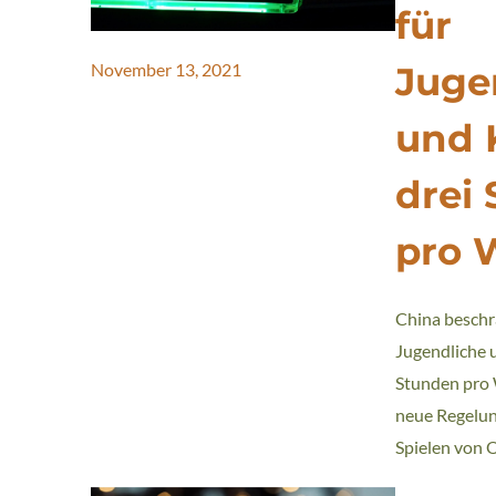
für
Juge
November 13, 2021
und 
drei
pro 
China beschr
Jugendliche u
Stunden pro
neue Regelung
Spielen von 