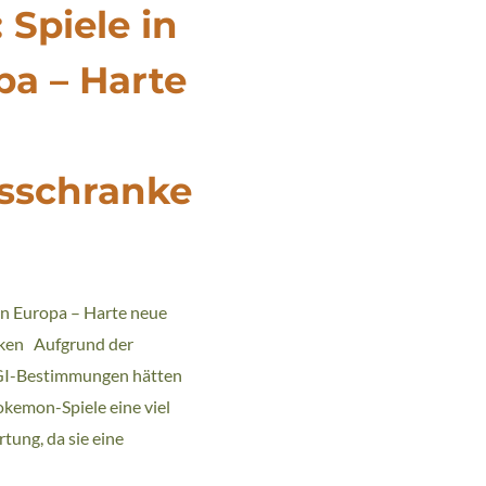
 Spiele in
pa – Harte
rsschranke
in Europa – Harte neue
nken Aufgrund der
GI-Bestimmungen hätten
okemon-Spiele eine viel
tung, da sie eine