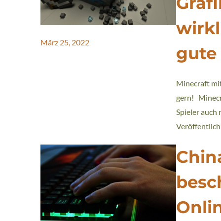
Grafi
wirkl
März 25, 2022
gute
Minecraft mit
gern! Minecr
Spieler auch 
Veröffentlic
Chin
besc
Onli