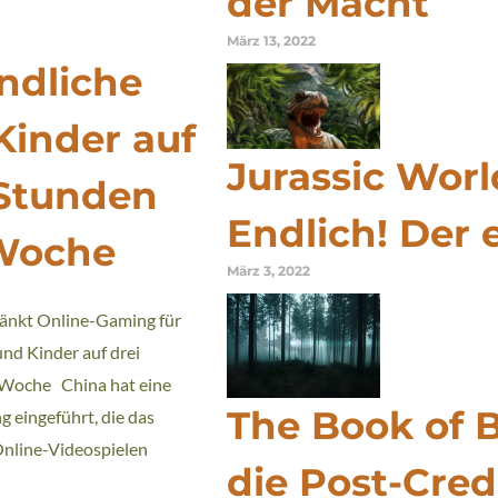
der Macht
März 13, 2022
ndliche
Kinder auf
Jurassic Wor
 Stunden
Endlich! Der e
Woche
März 3, 2022
änkt Online-Gaming für
nd Kinder auf drei
 Woche China hat eine
The Book of 
 eingeführt, die das
Online-Videospielen
die Post-Cred