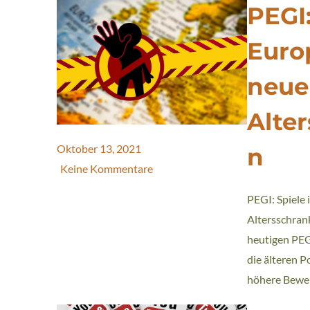
PEGI:
Euro
neue
Alte
Oktober 13, 2021
n
Keine Kommentare
PEGI: Spiele 
Altersschra
heutigen PE
die älteren P
höhere Bewer