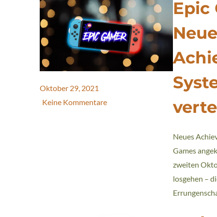
Epic
Neue
Achi
Syst
Oktober 29, 2021
verte
Keine Kommentare
Neues Achiev
Games angekü
zweiten Okto
losgehen – d
Errungenscha