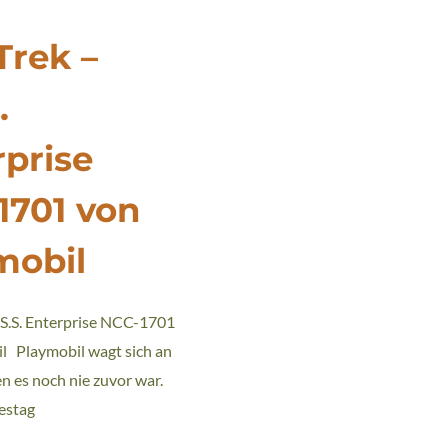
Trek –
.
rprise
1701 von
mobil
.S.S. Enterprise NCC-1701
l Playmobil wagt sich an
n es noch nie zuvor war.
estag