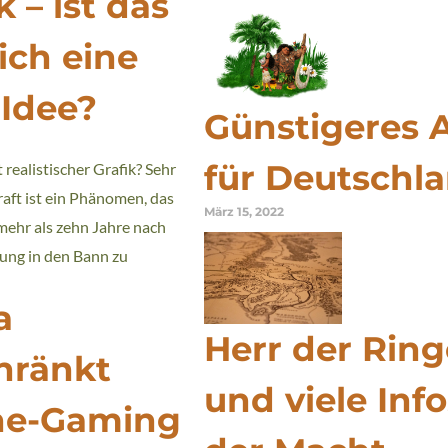
k – ist das
ich eine
 Idee?
Günstigeres 
für Deutschl
 realistischer Grafik? Sehr
aft ist ein Phänomen, das
März 15, 2022
mehr als zehn Jahre nach
hung in den Bann zu
a
Herr der Ring
hränkt
und viele Inf
ne-Gaming