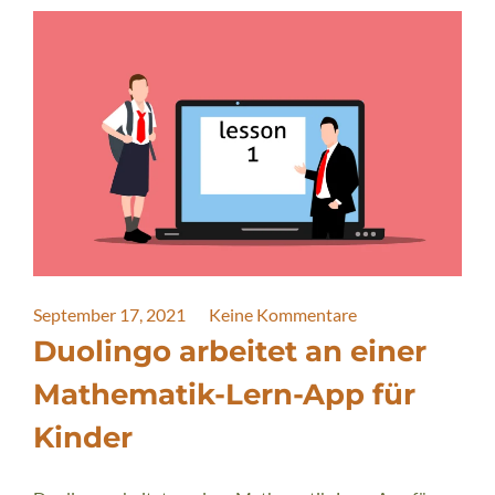
September 17, 2021
Keine Kommentare
Duolingo arbeitet an einer
Mathematik-Lern-App für
Kinder